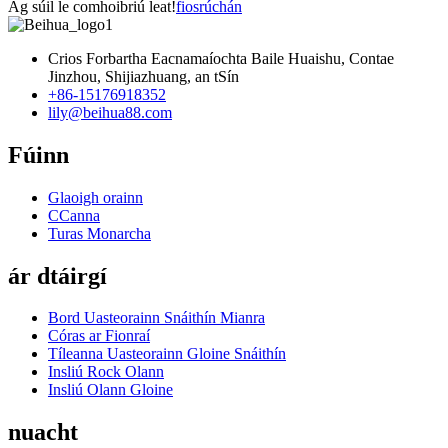
Ag súil le comhoibriú leat!
fiosrúchán
Crios Forbartha Eacnamaíochta Baile Huaishu, Contae
Jinzhou, Shijiazhuang, an tSín
+86-15176918352
lily@beihua88.com
Fúinn
Glaoigh orainn
CCanna
Turas Monarcha
ár dtáirgí
Bord Uasteorainn Snáithín Mianra
Córas ar Fionraí
Tíleanna Uasteorainn Gloine Snáithín
Insliú Rock Olann
Insliú Olann Gloine
nuacht