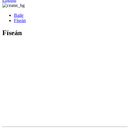
English
Baile
Físeán
Físeán