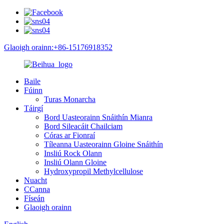
Glaoigh orainn:+86-15176918352
Baile
Fúinn
Turas Monarcha
Táirgí
Bord Uasteorainn Snáithín Mianra
Bord Sileacáit Chailciam
Córas ar Fionraí
Tíleanna Uasteorainn Gloine Snáithín
Insliú Rock Olann
Insliú Olann Gloine
Hydroxypropil Methylcellulose
Nuacht
CCanna
Físeán
Glaoigh orainn