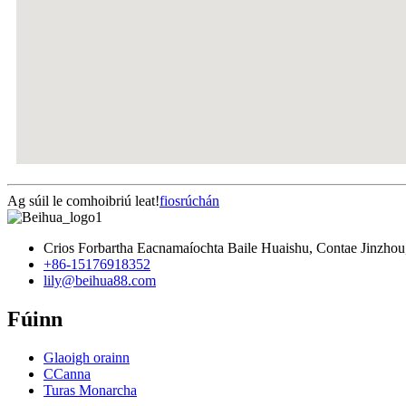
Ag súil le comhoibriú leat!
fiosrúchán
Crios Forbartha Eacnamaíochta Baile Huaishu, Contae Jinzhou,
+86-15176918352
lily@beihua88.com
Fúinn
Glaoigh orainn
CCanna
Turas Monarcha