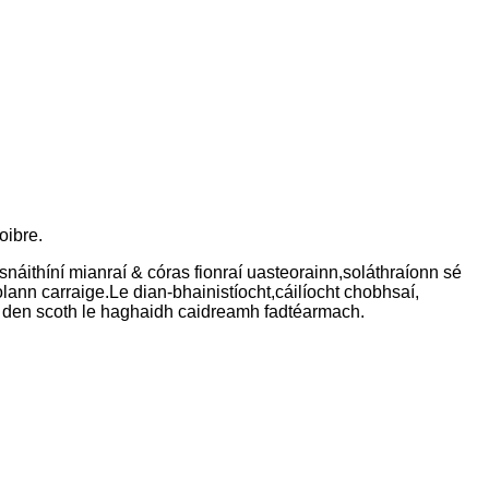
oibre.
snáithíní mianraí & córas fionraí uasteorainn,
soláthraíonn sé
 olann carraige.Le dian-bhainistíocht,
cáilíocht chobhsaí,
í den scoth le haghaidh caidreamh fadtéarmach.