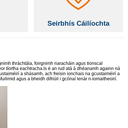
Seirbhís Cáilíochta
gnimh thráchtála, foirgnimh riaracháin agus tionscal
leor tíortha eachtracha.Is é an rud atá á dhéanamh againn ná
staiméirí a shásamh, ach freisin ionchais na gcustaiméirí a
imid agus a bheidh difriúil i gcónaí lenár n-iomaitheoirí.