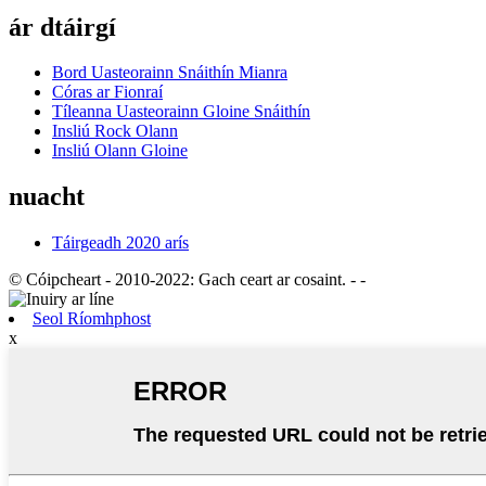
ár dtáirgí
Bord Uasteorainn Snáithín Mianra
Córas ar Fionraí
Tíleanna Uasteorainn Gloine Snáithín
Insliú Rock Olann
Insliú Olann Gloine
nuacht
Táirgeadh 2020 arís
© Cóipcheart - 2010-2022: Gach ceart ar cosaint.
- -
Seol Ríomhphost
x