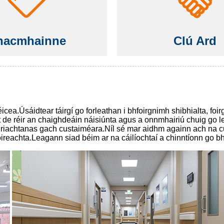
nacmhainne
Clú Ard
cea.Úsáidtear táirgí go forleathan i bhfoirgnimh shibhialta, foir
cht de réir an chaighdeáin náisiúnta agus a onnmhairiú chuig go 
r riachtanas gach custaiméara.Níl sé mar aidhm againn ach na cu
achta.Leagann siad béim ar na cáilíochtaí a chinntíonn go bhfuil