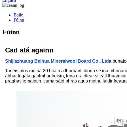
English
Baile
Fúinn
Fúinn
Cad atá againn
Shijiazhuang Beihua Mineralwool Board Co., Ltd
a bunaío
Tar éis níos mó ná 20 bliain a fhorbairt, bíonn sé ina mhonaró
ábhar tógála gaolmhar freisin, lena n-áirítear síleáil fhuaimiú
praghas iomaíoch, cumarsáid phras agus mothú láidir freagr