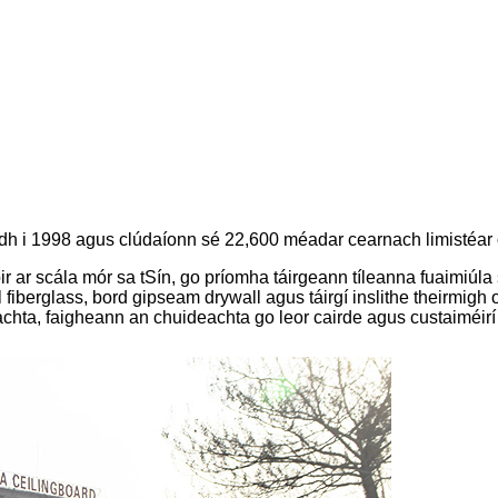
dh i 1998 agus clúdaíonn sé 22,600 méadar cearnach limistéar 
ir ar scála mór sa tSín, go príomha táirgeann tíleanna fuaimiúla 
il fiberglass, bord gipseam drywall agus táirgí inslithe theirmigh
achta, faigheann an chuideachta go leor cairde agus custaiméir