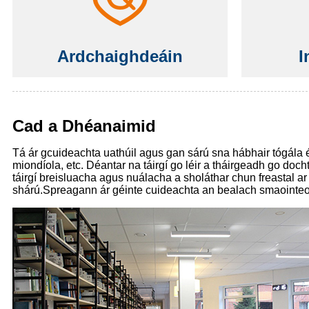
Ardchaighdeáin
I
Cad a Dhéanaimid
Tá ár gcuideachta uathúil agus gan sárú sna hábhair tógála éi
miondíola, etc. Déantar na táirgí go léir a tháirgeadh go do
táirgí breisluacha agus nuálacha a sholáthar chun freastal a
shárú.Spreagann ár géinte cuideachta an bealach smaointeoire