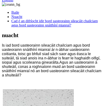
English
Baile
Nuacht
Cad é an difríocht idir bord uasteorainn sileacáit chailciam
agus bord uasteorainn snáithíní mianraí?
nuacht
Is iad bord uasteorainn sileacáit chailciam agus bord
uasteorainn snáithíní mianraí ár n-ábhar uasteorainn
coitianta, toisc go bhfuil siad sách saor agus éasca le
suiteáil, tá siad anois ina n-ábhar is fearr le haghaidh oifigí,
siopaí agus scoileanna ginearálta.Agus an uasteorainn á
shuiteáil, conas a roghnaíonn muid an bord uasteorainn
snáithíní mianraí nó an bord uasteorainn sileacáit chailciam
a shuiteáil?