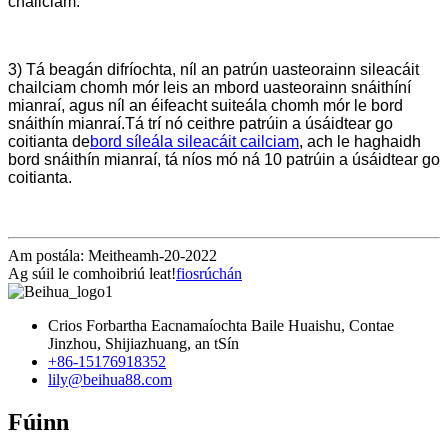
chailciam.
3) Tá beagán difríochta, níl an patrún uasteorainn sileacáit
chailciam chomh mór leis an mbord uasteorainn snáithíní
mianraí, agus níl an éifeacht suiteála chomh mór le bord
snáithín mianraí.Tá trí nó ceithre patrúin a úsáidtear go
coitianta de
bord síleála sileacáit cailciam
, ach le haghaidh
bord snáithín mianraí, tá níos mó ná 10 patrúin a úsáidtear go
coitianta.
Am postála: Meitheamh-20-2022
Ag súil le comhoibriú leat!
fiosrúchán
Crios Forbartha Eacnamaíochta Baile Huaishu, Contae
Jinzhou, Shijiazhuang, an tSín
+86-15176918352
lily@beihua88.com
Fúinn