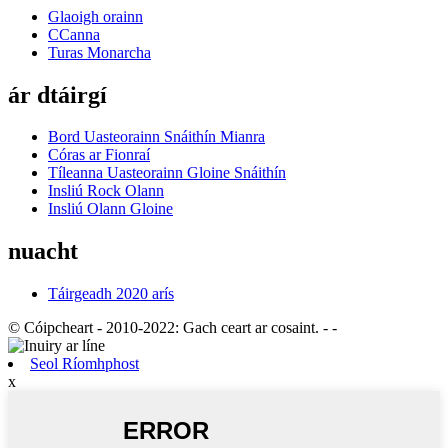
Glaoigh orainn
CCanna
Turas Monarcha
ár dtáirgí
Bord Uasteorainn Snáithín Mianra
Córas ar Fionraí
Tíleanna Uasteorainn Gloine Snáithín
Insliú Rock Olann
Insliú Olann Gloine
nuacht
Táirgeadh 2020 arís
© Cóipcheart - 2010-2022: Gach ceart ar cosaint.
- -
Seol Ríomhphost
x