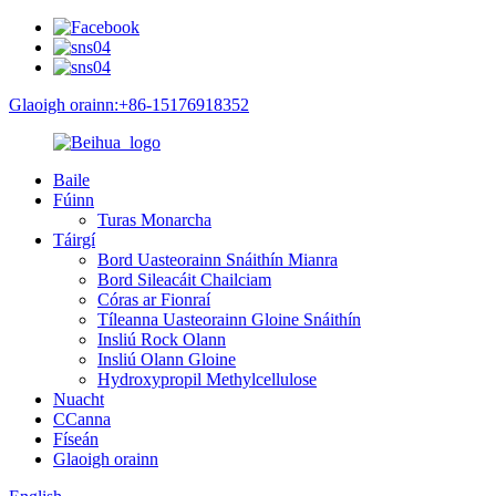
Glaoigh orainn:+86-15176918352
Baile
Fúinn
Turas Monarcha
Táirgí
Bord Uasteorainn Snáithín Mianra
Bord Sileacáit Chailciam
Córas ar Fionraí
Tíleanna Uasteorainn Gloine Snáithín
Insliú Rock Olann
Insliú Olann Gloine
Hydroxypropil Methylcellulose
Nuacht
CCanna
Físeán
Glaoigh orainn