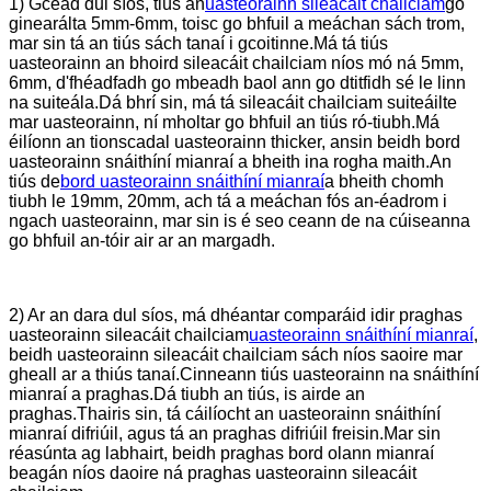
1) Gcéad dul síos, tiús an
uasteorainn sileacáit chailciam
go
ginearálta 5mm-6mm, toisc go bhfuil a meáchan sách trom,
mar sin tá an tiús sách tanaí i gcoitinne.Má tá tiús
uasteorainn an bhoird sileacáit chailciam níos mó ná 5mm,
6mm, d'fhéadfadh go mbeadh baol ann go dtitfidh sé le linn
na suiteála.Dá bhrí sin, má tá sileacáit chailciam suiteáilte
mar uasteorainn, ní mholtar go bhfuil an tiús ró-tiubh.Má
éilíonn an tionscadal uasteorainn thicker, ansin beidh bord
uasteorainn snáithíní mianraí a bheith ina rogha maith.An
tiús de
bord uasteorainn snáithíní mianraí
a bheith chomh
tiubh le 19mm, 20mm, ach tá a meáchan fós an-éadrom i
ngach uasteorainn, mar sin is é seo ceann de na cúiseanna
go bhfuil an-tóir air ar an margadh.
2) Ar an dara dul síos, má dhéantar comparáid idir praghas
uasteorainn sileacáit chailciam
uasteorainn snáithíní mianraí
,
beidh uasteorainn sileacáit chailciam sách níos saoire mar
gheall ar a thiús tanaí.Cinneann tiús uasteorainn na snáithíní
mianraí a praghas.Dá tiubh an tiús, is airde an
praghas.Thairis sin, tá cáilíocht an uasteorainn snáithíní
mianraí difriúil, agus tá an praghas difriúil freisin.Mar sin
réasúnta ag labhairt, beidh praghas bord olann mianraí
beagán níos daoire ná praghas uasteorainn sileacáit